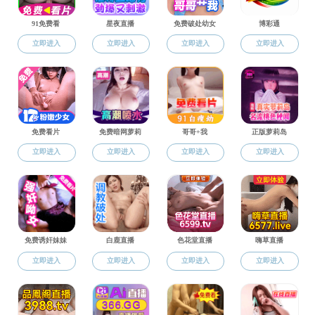
外事活动
合作交流
联合培养
外事活动
社会服务
2018年
槟分校Scott
公共论辩中常见