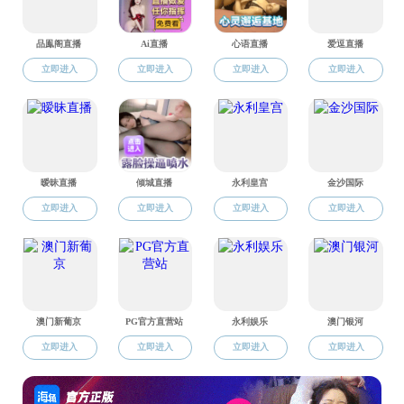
研究生教务
博士论文题目
答
辩
人
：刘婧
本科生教务
指导教师
：王
答辩委员会
：
学科规划与前瞻
主席
王云霞
委员
赵卫国
宋宽锋 
学而讲坛
龚建平 
雒自新 
人文学术沙龙
王 珏 
王 健 
秘书
王 赛
肖云儒丝路行记
答辩时间
：20
答辩地点
：兴
欢迎广大师生