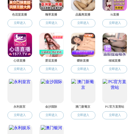
研究生教务
本科生教务
学科规划与前瞻
学而讲坛
人文学术沙龙
肖云儒丝路行记