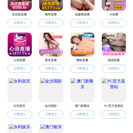
研究生教务
本科生教务
学科规划与前瞻
学而讲坛
人文学术沙龙
肖云儒丝路行记